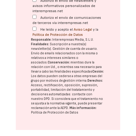
Autorizo el envío de newsletters y
avisos informativos personalizados de
interempresas.net
Autorizo el envío de comunicaciones
de terceros vía interempresas.net
He leído y acepto el
Aviso Legal
y la
Política de Protección de Datos
Responsable:
Interempresas Media, S.L.U.
Finalidades:
Suscripción a nuestra(s)
newsletter(s). Gestión de cuenta de usuario.
Envío de emails relacionados con la misma o
relativos a intereses similares o
asociados.
Conservación:
mientras dure la
relación con Ud., o mientras sea necesario para
llevar a cabo las finalidades especificadas
Cesión:
Los datos pueden cederse a otras
empresas del
grupo
por motivos de gestión interna.
Derechos:
Acceso, rectificación, oposición, supresión,
portabilidad, limitación del tratatamiento y
decisiones automatizadas:
contacte con
nuestro DPD
. Si considera que el tratamiento no
se ajusta a la normativa vigente, puede presentar
reclamación ante la
AEPD
.
Más información:
Política de Protección de Datos