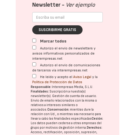
Newsletter -
Ver ejemplo
SUSCRIBIRME GRATIS
Marcar todos
Autorizo el envío de newsletters y
avisos informativos personalizados de
interempresas.net
Autorizo el envío de comunicaciones
de terceros vía interempresas.net
He leído y acepto el
Aviso Legal
y la
Política de Protección de Datos
Responsable:
Interempresas Media, S.L.U.
Finalidades:
Suscripción a nuestra(s)
newsletter(s). Gestión de cuenta de usuario.
Envío de emails relacionados con la misma o
relativos a intereses similares o
asociados.
Conservación:
mientras dure la
relación con Ud., o mientras sea necesario para
llevar a cabo las finalidades especificadas
Cesión:
Los datos pueden cederse a otras
empresas del
grupo
por motivos de gestión interna.
Derechos:
Acceso, rectificación, oposición, supresión,