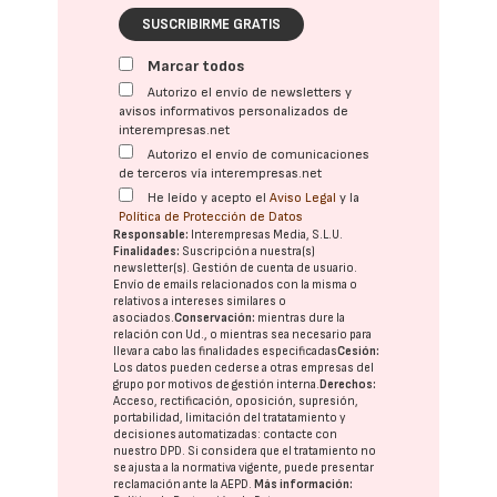
SUSCRIBIRME GRATIS
Marcar todos
Autorizo el envío de newsletters y
avisos informativos personalizados de
interempresas.net
Autorizo el envío de comunicaciones
de terceros vía interempresas.net
He leído y acepto el
Aviso Legal
y la
Política de Protección de Datos
Responsable:
Interempresas Media, S.L.U.
Finalidades:
Suscripción a nuestra(s)
newsletter(s). Gestión de cuenta de usuario.
Envío de emails relacionados con la misma o
relativos a intereses similares o
asociados.
Conservación:
mientras dure la
relación con Ud., o mientras sea necesario para
llevar a cabo las finalidades especificadas
Cesión:
Los datos pueden cederse a otras
empresas del
grupo
por motivos de gestión interna.
Derechos:
Acceso, rectificación, oposición, supresión,
portabilidad, limitación del tratatamiento y
decisiones automatizadas:
contacte con
nuestro DPD
. Si considera que el tratamiento no
se ajusta a la normativa vigente, puede presentar
reclamación ante la
AEPD
.
Más información: