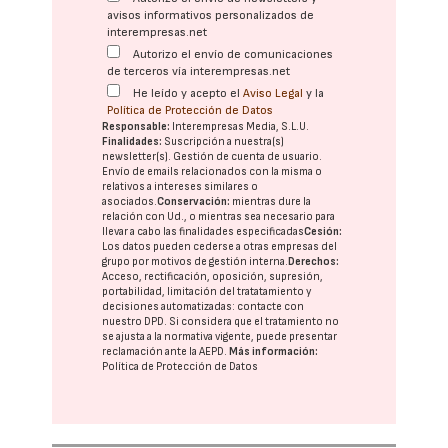
avisos informativos personalizados de
interempresas.net
Autorizo el envío de comunicaciones
de terceros vía interempresas.net
He leído y acepto el
Aviso Legal
y la
Política de Protección de Datos
Responsable:
Interempresas Media, S.L.U.
Finalidades:
Suscripción a nuestra(s)
newsletter(s). Gestión de cuenta de usuario.
Envío de emails relacionados con la misma o
relativos a intereses similares o
asociados.
Conservación:
mientras dure la
relación con Ud., o mientras sea necesario para
llevar a cabo las finalidades especificadas
Cesión:
Los datos pueden cederse a otras
empresas del
grupo
por motivos de gestión interna.
Derechos:
Acceso, rectificación, oposición, supresión,
portabilidad, limitación del tratatamiento y
decisiones automatizadas:
contacte con
nuestro DPD
. Si considera que el tratamiento no
se ajusta a la normativa vigente, puede presentar
reclamación ante la
AEPD
.
Más información:
Política de Protección de Datos