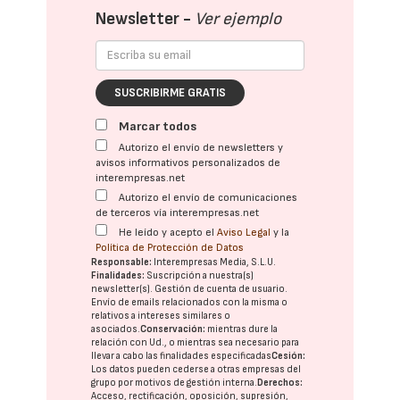
Newsletter -
Ver ejemplo
SUSCRIBIRME GRATIS
Marcar todos
Autorizo el envío de newsletters y
avisos informativos personalizados de
interempresas.net
Autorizo el envío de comunicaciones
de terceros vía interempresas.net
He leído y acepto el
Aviso Legal
y la
Política de Protección de Datos
Responsable:
Interempresas Media, S.L.U.
Finalidades:
Suscripción a nuestra(s)
newsletter(s). Gestión de cuenta de usuario.
Envío de emails relacionados con la misma o
relativos a intereses similares o
asociados.
Conservación:
mientras dure la
relación con Ud., o mientras sea necesario para
llevar a cabo las finalidades especificadas
Cesión:
Los datos pueden cederse a otras
empresas del
grupo
por motivos de gestión interna.
Derechos:
Acceso, rectificación, oposición, supresión,