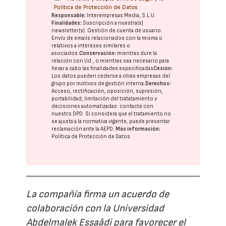
Política de Protección de Datos
Responsable:
Interempresas Media, S.L.U.
Finalidades:
Suscripción a nuestra(s)
newsletter(s). Gestión de cuenta de usuario.
Envío de emails relacionados con la misma o
relativos a intereses similares o
asociados.
Conservación:
mientras dure la
relación con Ud., o mientras sea necesario para
llevar a cabo las finalidades especificadas
Cesión:
Los datos pueden cederse a otras
empresas del
grupo
por motivos de gestión interna.
Derechos:
Acceso, rectificación, oposición, supresión,
portabilidad, limitación del tratatamiento y
decisiones automatizadas:
contacte con
nuestro DPD
. Si considera que el tratamiento no
se ajusta a la normativa vigente, puede presentar
reclamación ante la
AEPD
.
Más información:
Política de Protección de Datos
La compañía firma un acuerdo de
colaboración con la Universidad
Abdelmalek Essaâdi para favorecer el