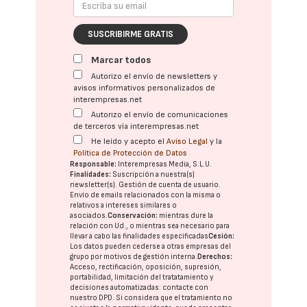
SUSCRIBIRME GRATIS
Marcar todos
Autorizo el envío de newsletters y
avisos informativos personalizados de
interempresas.net
Autorizo el envío de comunicaciones
de terceros vía interempresas.net
He leído y acepto el
Aviso Legal
y la
Política de Protección de Datos
Responsable:
Interempresas Media, S.L.U.
Finalidades:
Suscripción a nuestra(s)
newsletter(s). Gestión de cuenta de usuario.
Envío de emails relacionados con la misma o
relativos a intereses similares o
asociados.
Conservación:
mientras dure la
relación con Ud., o mientras sea necesario para
llevar a cabo las finalidades especificadas
Cesión:
Los datos pueden cederse a otras
empresas del
grupo
por motivos de gestión interna.
Derechos:
Acceso, rectificación, oposición, supresión,
portabilidad, limitación del tratatamiento y
decisiones automatizadas:
contacte con
nuestro DPD
. Si considera que el tratamiento no