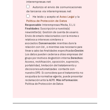
interempresas.net
Autorizo el envío de comunicaciones
de terceros vía interempresas.net
He leído y acepto el
Aviso Legal
y la
Política de Protección de Datos
Responsable:
Interempresas Media, S.L.U.
Finalidades:
Suscripción a nuestra(s)
newsletter(s). Gestión de cuenta de usuario.
Envío de emails relacionados con la misma o
relativos a intereses similares o
asociados.
Conservación:
mientras dure la
relación con Ud., o mientras sea necesario para
llevar a cabo las finalidades especificadas
Cesión:
Los datos pueden cederse a otras
empresas del
grupo
por motivos de gestión interna.
Derechos:
Acceso, rectificación, oposición, supresión,
portabilidad, limitación del tratatamiento y
decisiones automatizadas:
contacte con
nuestro DPD
. Si considera que el tratamiento no
se ajusta a la normativa vigente, puede presentar
reclamación ante la
AEPD
.
Más información:
Política de Protección de Datos