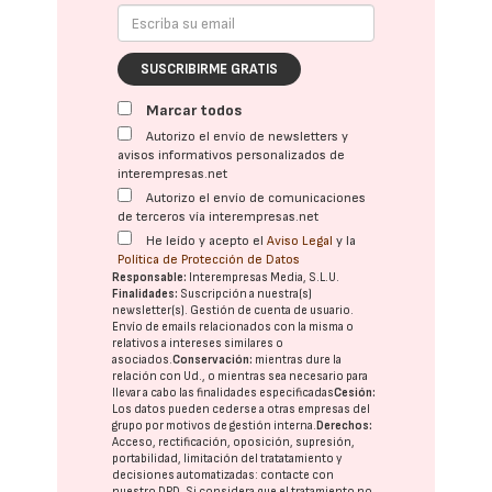
SUSCRIBIRME GRATIS
Marcar todos
Autorizo el envío de newsletters y
avisos informativos personalizados de
interempresas.net
Autorizo el envío de comunicaciones
de terceros vía interempresas.net
He leído y acepto el
Aviso Legal
y la
Política de Protección de Datos
Responsable:
Interempresas Media, S.L.U.
Finalidades:
Suscripción a nuestra(s)
newsletter(s). Gestión de cuenta de usuario.
Envío de emails relacionados con la misma o
relativos a intereses similares o
asociados.
Conservación:
mientras dure la
relación con Ud., o mientras sea necesario para
llevar a cabo las finalidades especificadas
Cesión:
Los datos pueden cederse a otras
empresas del
grupo
por motivos de gestión interna.
Derechos:
Acceso, rectificación, oposición, supresión,
portabilidad, limitación del tratatamiento y
decisiones automatizadas:
contacte con
nuestro DPD
. Si considera que el tratamiento no