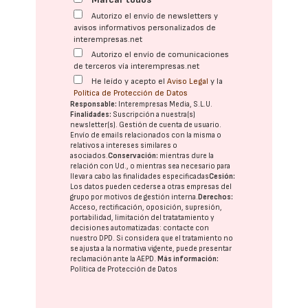
Autorizo el envío de newsletters y
avisos informativos personalizados de
interempresas.net
Autorizo el envío de comunicaciones
de terceros vía interempresas.net
He leído y acepto el
Aviso Legal
y la
Política de Protección de Datos
Responsable:
Interempresas Media, S.L.U.
Finalidades:
Suscripción a nuestra(s)
newsletter(s). Gestión de cuenta de usuario.
Envío de emails relacionados con la misma o
relativos a intereses similares o
asociados.
Conservación:
mientras dure la
relación con Ud., o mientras sea necesario para
llevar a cabo las finalidades especificadas
Cesión:
Los datos pueden cederse a otras
empresas del
grupo
por motivos de gestión interna.
Derechos:
Acceso, rectificación, oposición, supresión,
portabilidad, limitación del tratatamiento y
decisiones automatizadas:
contacte con
nuestro DPD
. Si considera que el tratamiento no
se ajusta a la normativa vigente, puede presentar
reclamación ante la
AEPD
.
Más información:
Política de Protección de Datos