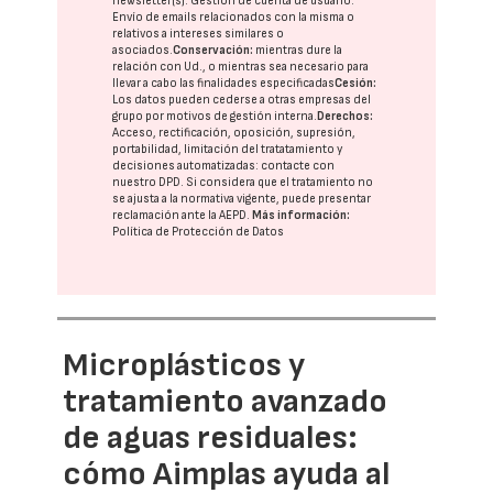
newsletter(s). Gestión de cuenta de usuario.
Envío de emails relacionados con la misma o
relativos a intereses similares o
asociados.
Conservación:
mientras dure la
relación con Ud., o mientras sea necesario para
llevar a cabo las finalidades especificadas
Cesión:
Los datos pueden cederse a otras
empresas del
grupo
por motivos de gestión interna.
Derechos:
Acceso, rectificación, oposición, supresión,
portabilidad, limitación del tratatamiento y
decisiones automatizadas:
contacte con
nuestro DPD
. Si considera que el tratamiento no
se ajusta a la normativa vigente, puede presentar
reclamación ante la
AEPD
.
Más información:
Política de Protección de Datos
Microplásticos y
tratamiento avanzado
de aguas residuales:
cómo Aimplas ayuda al