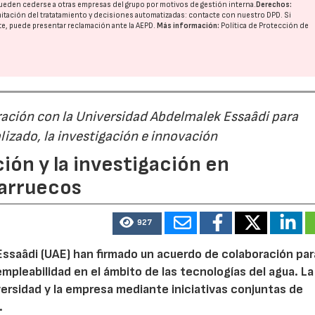
ueden cederse a otras
empresas del grupo
por motivos de gestión interna.
Derechos:
imitación del tratatamiento y decisiones automatizadas:
contacte con nuestro DPD
. Si
nte, puede presentar reclamación ante la
AEPD
.
Más información:
Política de Protección de
ación con la Universidad Abdelmalek Essaâdi para
alizado, la investigación e innovación
ión y la investigación en
Marruecos
927
Essaâdi (UAE) han firmado un acuerdo de colaboración par
empleabilidad en el ámbito de las tecnologías del agua. La
iversidad y la empresa mediante iniciativas conjuntas de
.