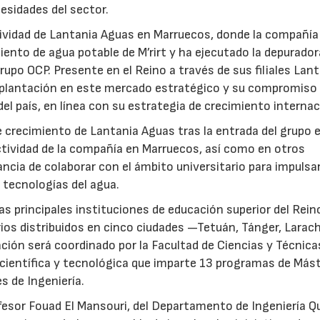
esidades del sector.
ctividad de Lantania Aguas en Marruecos, donde la compañía
ento de agua potable de M’rirt y ha ejecutado la depurador
upo OCP. Presente en el Reino a través de sus filiales Lan
mplantación en este mercado estratégico y su compromiso 
del país, en línea con su estrategia de crecimiento internac
 crecimiento de Lantania Aguas tras la entrada del grupo 
tividad de la compañía en Marruecos, así como en otros
ncia de colaborar con el ámbito universitario para impulsar
 tecnologías del agua.
as principales instituciones de educación superior del Rein
ios distribuidos en cinco ciudades —Tetuán, Tánger, Larac
ción será coordinado por la Facultad de Ciencias y Técnica
 científica y tecnológica que imparte 13 programas de Más
s de Ingeniería.
ofesor Fouad El Mansouri, del Departamento de Ingeniería Q