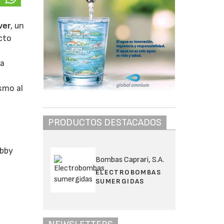
ver
, un
cto
na
ismo al
PRODUCTOS DESTACADOS
e
obby
Bombas Caprari, S.A.
ELECTROBOMBAS
SUMERGIDAS