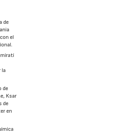
a de
tania
con el
ional.
emiratí
 la
o de
he, Ksar
s de
ter en
uímica