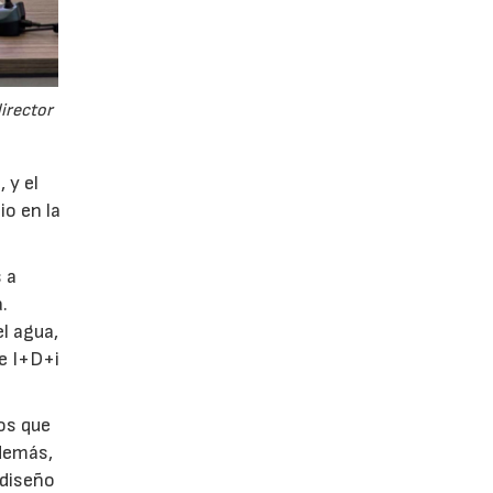
director
 y el
io en la
 a
.
l agua,
de I+D+i
tos que
Además,
 diseño