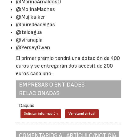
@MarinaArnaldosO
@MolinaMaches
@MujikaIker
@puredeacelgas
@teidagua
@viranapla
@YerseyOwen
El primer premio tendrá una dotación de 400
euros y se entregarán dos accésit de 200
euros cada uno.
EMPRESAS O ENTIDADES
RELACIONADAS
Daquas
Solicitar información
Ver stand virtual
COMENTARIOS AL ARTÍCULO/NOTICIA