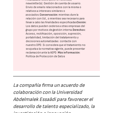
newsletter(s). Gestión de cuenta de usuario.
Envío de emails relacionados con la misma o
relativos a intereses similares o
asociados.
Conservación:
mientras dure la
relación con Ud., o mientras sea necesario para
llevar a cabo las finalidades especificadas
Cesión:
Los datos pueden cederse a otras
empresas del
grupo
por motivos de gestión interna.
Derechos:
Acceso, rectificación, oposición, supresión,
portabilidad, limitación del tratatamiento y
decisiones automatizadas:
contacte con
nuestro DPD
. Si considera que el tratamiento no
se ajusta a la normativa vigente, puede presentar
reclamación ante la
AEPD
.
Más información:
Política de Protección de Datos
La compañía firma un acuerdo de
colaboración con la Universidad
Abdelmalek Essaâdi para favorecer el
desarrollo de talento especializado, la