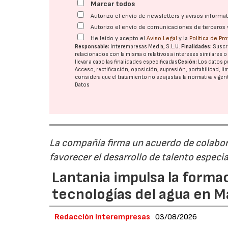
Marcar todos
Autorizo el envío de newsletters y avisos inform
Autorizo el envío de comunicaciones de terceros 
He leído y acepto el
Aviso Legal
y la
Política de Pr
Responsable:
Interempresas Media, S.L.U.
Finalidades:
Suscri
relacionados con la misma o relativos a intereses similares 
llevar a cabo las finalidades especificadas
Cesión:
Los datos p
Acceso, rectificación, oposición, supresión, portabilidad, l
considera que el tratamiento no se ajusta a la normativa vige
Datos
La compañía firma un acuerdo de colabor
favorecer el desarrollo de talento especi
Lantania impulsa la formac
tecnologías del agua en 
Redacción Interempresas
03/08/2026