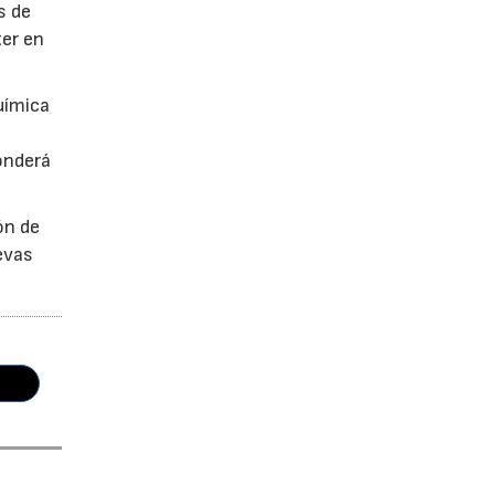
s de
ter en
uímica
onderá
ón de
uevas