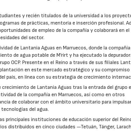
udiantes y recién titulados de la universidad a los proyec
ogramas de prácticas, mentoría e inserción profesional. 
 oportunidades de empleo de la compañía y colaborará en el
esidades del sector.
ctividad de Lantania Aguas en Marruecos, donde la compañía
ento de agua potable de M’rirt y ha ejecutado la depurador
upo OCP. Presente en el Reino a través de sus filiales Lan
mplantación en este mercado estratégico y su compromiso 
del país, en línea con su estrategia de crecimiento internac
 crecimiento de Lantania Aguas tras la entrada del grupo 
tividad de la compañía en Marruecos, así como en otros
ncia de colaborar con el ámbito universitario para impulsar
 tecnologías del agua.
as principales instituciones de educación superior del Rein
ios distribuidos en cinco ciudades —Tetuán, Tánger, Larac