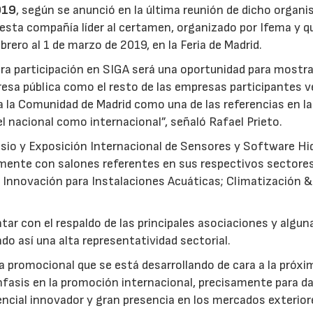
019
, según se anunció en la última reunión de dicho organ
 esta compañía líder al certamen, organizado por Ifema y q
brero al 1 de marzo de 2019, en la Feria de Madrid.
ra participación en SIGA será una oportunidad para mostra
esa pública como el resto de las empresas participantes 
a la Comunidad de Madrid como una de las referencias en la
vel nacional como internacional”, señaló Rafael Prieto.
osio y Exposición Internacional de Sensores y Software H
mente con salones referentes en sus respectivos sectore
e Innovación para Instalaciones Acuáticas; Climatización &
ar con el respaldo de las principales asociaciones y algun
ndo así una alta representatividad sectorial.
a promocional que se está desarrollando de cara a la próxi
énfasis en la promoción internacional, precisamente para d
encial innovador y gran presencia en los mercados exterior