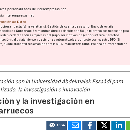
ativos personalizados de interempresas.net
vía interempresas.net
otección de Datos
pción a nuestra(s) newsletter(s). Gestión de cuenta de usuario. Envío de emails
o asociados.
Conservación:
mientras dure la relación con Ud., o mientras sea necesario para
ueden cederse a otras
empresas del grupo
por motivos de gestión interna.
Derechos:
imitación del tratatamiento y decisiones automatizadas:
contacte con nuestro DPD
. Si
nte, puede presentar reclamación ante la
AEPD
.
Más información:
Política de Protección de
ación con la Universidad Abdelmalek Essaâdi para
alizado, la investigación e innovación
ión y la investigación en
Marruecos
1084