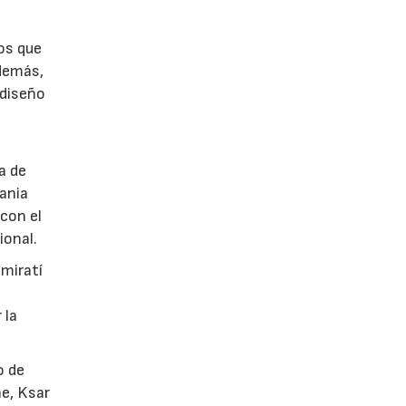
tos que
Además,
 diseño
a de
tania
con el
ional.
emiratí
 la
o de
he, Ksar