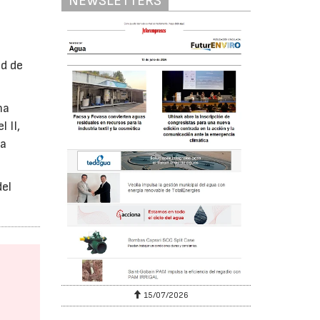
NEWSLETTERS
ed de
na
 II,
ua
del
15/07/2026