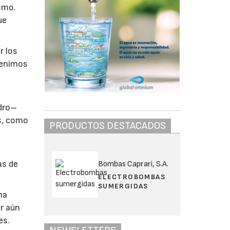
ismo.
ue
r los
venimos
idro–
s, como
PRODUCTOS DESTACADOS
as de
Bombas Caprari, S.A.
ELECTROBOMBAS
SUMERGIDAS
ma
ar aún
es.