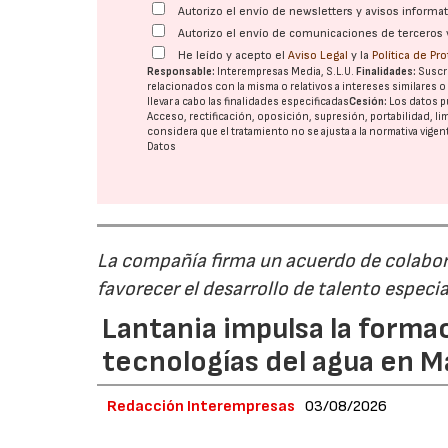
Autorizo el envío de newsletters y avisos inform
Autorizo el envío de comunicaciones de terceros 
He leído y acepto el
Aviso Legal
y la
Política de Pr
Responsable:
Interempresas Media, S.L.U.
Finalidades:
Suscri
relacionados con la misma o relativos a intereses similares 
llevar a cabo las finalidades especificadas
Cesión:
Los datos p
Acceso, rectificación, oposición, supresión, portabilidad, l
considera que el tratamiento no se ajusta a la normativa vige
Datos
La compañía firma un acuerdo de colabor
favorecer el desarrollo de talento especi
Lantania impulsa la formac
tecnologías del agua en 
Redacción Interempresas
03/08/2026