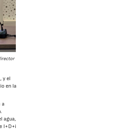
director
 y el
io en la
 a
.
l agua,
de I+D+i