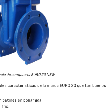
vula de compuerta EURO 20 NEW.
ales características de la marca EURO 20 que tan buenos
 patines en poliamida.
15/07/2026
29/07/2026
 frío.