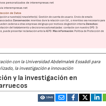
ativos personalizados de interempresas.net
vía interempresas.net
otección de Datos
pción a nuestra(s) newsletter(s). Gestión de cuenta de usuario. Envío de emails
o asociados.
Conservación:
mientras dure la relación con Ud., o mientras sea necesario para
ueden cederse a otras
empresas del grupo
por motivos de gestión interna.
Derechos:
imitación del tratatamiento y decisiones automatizadas:
contacte con nuestro DPD
. Si
nte, puede presentar reclamación ante la
AEPD
.
Más información:
Política de Protección de
ación con la Universidad Abdelmalek Essaâdi para
alizado, la investigación e innovación
ión y la investigación en
Marruecos
1048