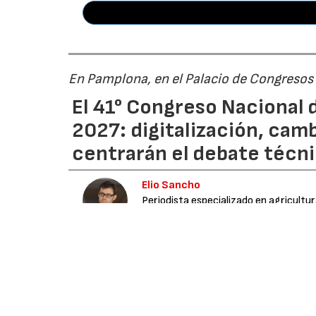
En Pamplona, en el Palacio de Congresos
El 41° Congreso Nacional d
2027: digitalización, cam
centrarán el debate técn
Elio Sancho
Periodista especializado en agricultu
Media
03/08/2026
La
Asociación Española de Riegos y Drenajes
gran foro del regadío en España, que se cele