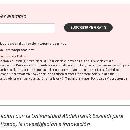
Ver ejemplo
SUSCRIBIRME GRATIS
ativos personalizados de interempresas.net
vía interempresas.net
otección de Datos
pción a nuestra(s) newsletter(s). Gestión de cuenta de usuario. Envío de emails
o asociados.
Conservación:
mientras dure la relación con Ud., o mientras sea necesario para
ueden cederse a otras
empresas del grupo
por motivos de gestión interna.
Derechos:
imitación del tratatamiento y decisiones automatizadas:
contacte con nuestro DPD
. Si
nte, puede presentar reclamación ante la
AEPD
.
Más información:
Política de Protección de
ación con la Universidad Abdelmalek Essaâdi para
15/07/2026
29/07/2026
alizado, la investigación e innovación