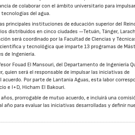
ncia de colaborar con el ámbito universitario para impulsar
 tecnologías del agua.
as principales instituciones de educación superior del Rein
ios distribuidos en cinco ciudades —Tetuán, Tánger, Larac
ción será coordinado por la Facultad de Ciencias y Técnica
 científica y tecnológica que imparte 13 programas de Más
s de Ingeniería.
ofesor Fouad El Mansouri, del Departamento de Ingeniería Q
, quien será el responsable de impulsar las iniciativas de
 acuerdo. Por parte de Lantania Aguas, esta labor corresp
cio e I+D, Hicham El Bakouri.
s años, prorrogable de mutuo acuerdo, e incluirá una comisi
 año para evaluar las iniciativas desarrolladas y definir n