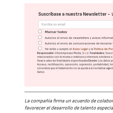
Suscríbase a nuestra Newsletter -
Marcar todos
Autorizo el envío de newsletters y avisos inform
Autorizo el envío de comunicaciones de terceros 
He leído y acepto el
Aviso Legal
y la
Política de Pr
Responsable:
Interempresas Media, S.L.U.
Finalidades:
Suscri
relacionados con la misma o relativos a intereses similares 
llevar a cabo las finalidades especificadas
Cesión:
Los datos p
Acceso, rectificación, oposición, supresión, portabilidad, l
considera que el tratamiento no se ajusta a la normativa vige
Datos
La compañía firma un acuerdo de colabor
favorecer el desarrollo de talento especi