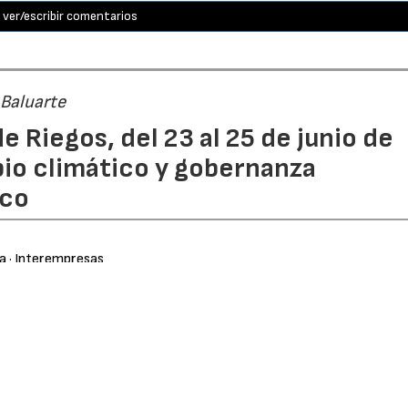
ver/escribir comentarios
 Baluarte
e Riegos, del 23 al 25 de junio de
bio climático y gobernanza
ico
ra
· Interempresas
914
 (AERYD)
y el Gobierno de Navarra anuncian la celebración
brará en el
Palacio de Congresos Baluarte
, en Pamplona, 