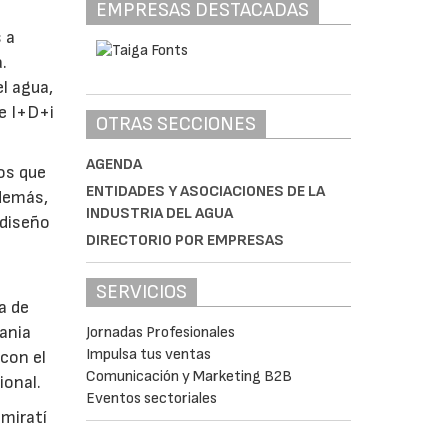
EMPRESAS DESTACADAS
 a
.
l agua,
de I+D+i
OTRAS SECCIONES
AGENDA
tos que
ENTIDADES Y ASOCIACIONES DE LA
Además,
INDUSTRIA DEL AGUA
 diseño
DIRECTORIO POR EMPRESAS
SERVICIOS
a de
tania
Jornadas Profesionales
Impulsa tus ventas
con el
Comunicación y Marketing B2B
ional.
Eventos sectoriales
emiratí