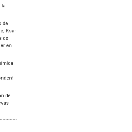
 la
o de
he, Ksar
s de
ter en
uímica
onderá
ón de
uevas