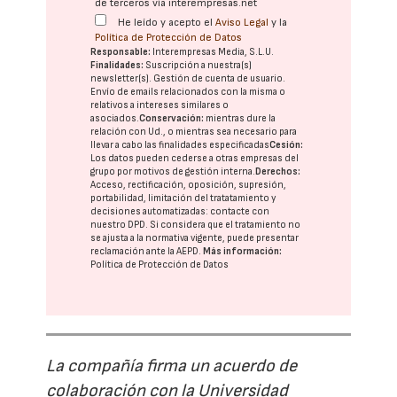
de terceros vía interempresas.net
He leído y acepto el
Aviso Legal
y la
Política de Protección de Datos
Responsable:
Interempresas Media, S.L.U.
Finalidades:
Suscripción a nuestra(s)
newsletter(s). Gestión de cuenta de usuario.
Envío de emails relacionados con la misma o
relativos a intereses similares o
asociados.
Conservación:
mientras dure la
relación con Ud., o mientras sea necesario para
llevar a cabo las finalidades especificadas
Cesión:
Los datos pueden cederse a otras
empresas del
grupo
por motivos de gestión interna.
Derechos:
Acceso, rectificación, oposición, supresión,
portabilidad, limitación del tratatamiento y
decisiones automatizadas:
contacte con
nuestro DPD
. Si considera que el tratamiento no
se ajusta a la normativa vigente, puede presentar
reclamación ante la
AEPD
.
Más información:
Política de Protección de Datos
La compañía firma un acuerdo de
colaboración con la Universidad