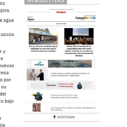
NEWSLETTERS
los
jora.
de agua
atascos
r y
 e
 nuevas
resa
do por
 su
del
to bajo
15/07/2026
a
sla