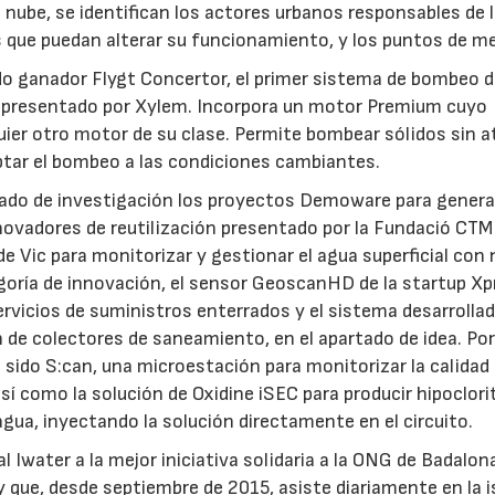
 nube, se identifican los actores urbanos responsables de 
s que puedan alterar su funcionamiento, y los puntos de me
ado ganador Flygt Concertor, el primer sistema de bombeo 
da presentado por Xylem. Incorpora un motor Premium cuyo
ier otro motor de su clase. Permite bombear sólidos sin 
aptar el bombeo a las condiciones cambiantes.
rtado de investigación los proyectos Demoware para genera
vadores de reutilización presentado por la Fundació CTM
de Vic para monitorizar y gestionar el agua superficial con
goría de innovación, el sensor GeoscanHD de la startup Xp
rvicios de suministros enterrados y el sistema desarrolla
n de colectores de saneamiento, en el apartado de idea. Por
 sido S:can, una microestación para monitorizar la calidad 
así como la solución de Oxidine iSEC para producir hipoclori
gua, inyectando la solución directamente en el circuito.
15/07/2026
29/07/2026
 Iwater a la mejor iniciativa solidaria a la ONG de Badalon
que, desde septiembre de 2015, asiste diariamente en la i