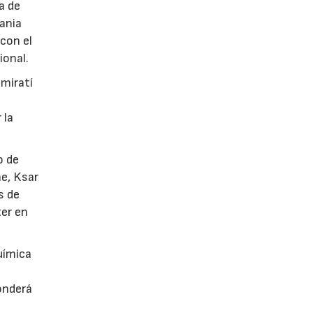
a de
tania
con el
ional.
emiratí
 la
o de
he, Ksar
s de
ter en
uímica
onderá