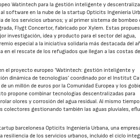
opeo Watintech para la gestión inteligente y descentraliz
al software en la nube de la startup Opticits Ingeniería Ur
ncia de los servicios urbanos; y al primer sistema de bombeo
grada, Flygt Concertor, fabricado por Xylem. Estas propue
or investigación, idea y producto para el sector del agua,
io especial a la iniciativa solidaria más destacada del añ
en el rescate de los refugiados que llegan a las costas d
 en el proyecto europeo ‘Watintech: gestión inteligente y
ión dinámica de tecnologías’ coordinado por el Institut Ca
 de un millón de euros por la Comunidad Europea y los gob
yecto propone combinar tecnologías descentralizadas para
rolar olores y corrosión del agua residual. Al mismo tiempo
los colectores gestionando también las aguas pluviales, efl
a startup barcelonesa Opticits Ingeniería Urbana, una empres
 resiliencia de los servicios urbanos, incluido el ciclo integ