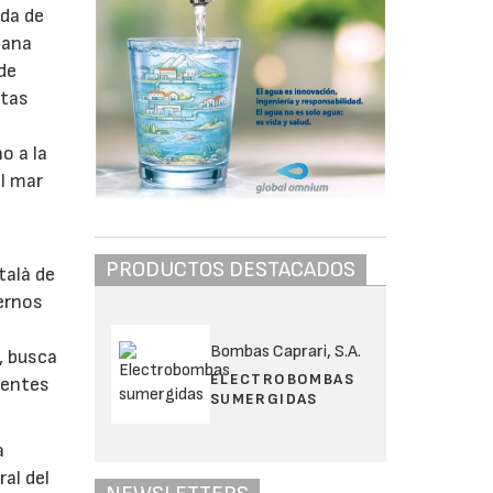
ada de
bana
 de
stas
o a la
el mar
PRODUCTOS DESTACADOS
talà de
iernos
Bombas Caprari, S.A.
, busca
ELECTROBOMBAS
uentes
SUMERGIDAS
a
ral del