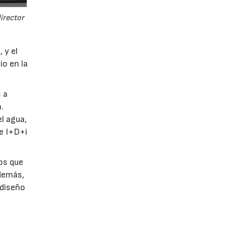
director
 y el
io en la
 a
.
l agua,
de I+D+i
tos que
Además,
 diseño