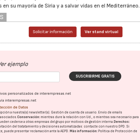
en su mayoría de Siria y a salvar vidas en el Mediterráneo.
AS
Solicitar información
Ver stand virtual
Ver ejemplo
SUSCRIBIRME GRATIS
ativos personalizados de interempresas.net
vía interempresas.net
otección de Datos
pción a nuestra(s) newsletter(s). Gestión de cuenta de usuario. Envío de emails
o asociados.
Conservación:
mientras dure la relación con Ud., o mientras sea necesario para
ueden cederse a otras
empresas del grupo
por motivos de gestión interna.
Derechos:
imitación del tratatamiento y decisiones automatizadas:
contacte con nuestro DPD
. Si
nte, puede presentar reclamación ante la
AEPD
.
Más información:
Política de Protección de