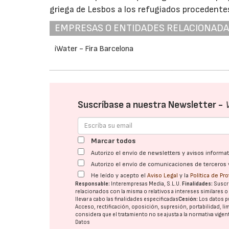
griega de Lesbos a los refugiados procedentes 
EMPRESAS O ENTIDADES RELACIONAD
iWater - Fira Barcelona
Suscríbase a nuestra Newsletter -
Marcar todos
Autorizo el envío de newsletters y avisos inform
Autorizo el envío de comunicaciones de terceros 
He leído y acepto el
Aviso Legal
y la
Política de Pr
Responsable:
Interempresas Media, S.L.U.
Finalidades:
Suscri
relacionados con la misma o relativos a intereses similares 
llevar a cabo las finalidades especificadas
Cesión:
Los datos p
Acceso, rectificación, oposición, supresión, portabilidad, l
considera que el tratamiento no se ajusta a la normativa vige
Datos