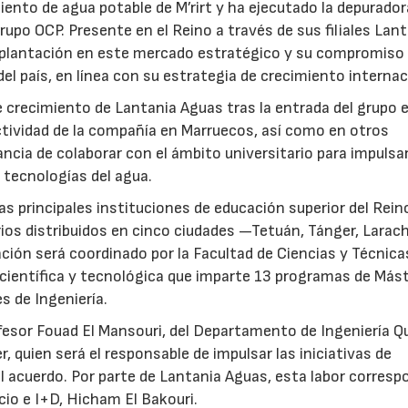
ento de agua potable de M’rirt y ha ejecutado la depurador
upo OCP. Presente en el Reino a través de sus filiales Lan
mplantación en este mercado estratégico y su compromiso 
del país, en línea con su estrategia de crecimiento internac
 crecimiento de Lantania Aguas tras la entrada del grupo 
tividad de la compañía en Marruecos, así como en otros
ncia de colaborar con el ámbito universitario para impulsar
 tecnologías del agua.
as principales instituciones de educación superior del Rein
ios distribuidos en cinco ciudades —Tetuán, Tánger, Larac
ción será coordinado por la Facultad de Ciencias y Técnica
 científica y tecnológica que imparte 13 programas de Más
s de Ingeniería.
ofesor Fouad El Mansouri, del Departamento de Ingeniería Q
, quien será el responsable de impulsar las iniciativas de
 acuerdo. Por parte de Lantania Aguas, esta labor corresp
cio e I+D, Hicham El Bakouri.