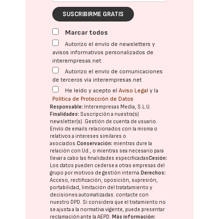
SUSCRIBIRME GRATIS
Marcar todos
Autorizo el envío de newsletters y
avisos informativos personalizados de
interempresas.net
Autorizo el envío de comunicaciones
de terceros vía interempresas.net
He leído y acepto el
Aviso Legal
y la
Política de Protección de Datos
Responsable:
Interempresas Media, S.L.U.
Finalidades:
Suscripción a nuestra(s)
newsletter(s). Gestión de cuenta de usuario.
Envío de emails relacionados con la misma o
relativos a intereses similares o
asociados.
Conservación:
mientras dure la
relación con Ud., o mientras sea necesario para
llevar a cabo las finalidades especificadas
Cesión:
Los datos pueden cederse a otras
empresas del
grupo
por motivos de gestión interna.
Derechos:
Acceso, rectificación, oposición, supresión,
portabilidad, limitación del tratatamiento y
decisiones automatizadas:
contacte con
nuestro DPD
. Si considera que el tratamiento no
se ajusta a la normativa vigente, puede presentar
reclamación ante la
AEPD
.
Más información: