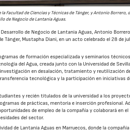
la Facultad de Ciencias y Técnicas de Tánger, y Antonio Borrero, 
llo de Negocio de Lantania Aguas.
e Desarrollo de Negocio de Lantania Aguas, Antonio Borrero,
e Tánger, Mustapha Diani, en un acto celebrado el 28 de jul
rogramas de formación especializada y seminarios técnicos
nología del Agua, creada junto con la Universidad de Sevilla
nvestigación en desalación, tratamiento y reutilización de
ansferencia tecnológica y la participación en iniciativas 
udiantes y recién titulados de la universidad a los proyec
ogramas de prácticas, mentoría e inserción profesional. 
 oportunidades de empleo de la compañía y colaborará en el
esidades del sector.
ctividad de Lantania Aguas en Marruecos, donde la compañía