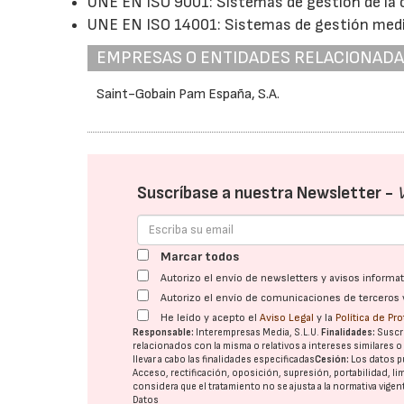
UNE EN ISO 9001: Sistemas de gestión de la c
UNE EN ISO 14001: Sistemas de gestión med
EMPRESAS O ENTIDADES RELACIONAD
Saint-Gobain Pam España, S.A.
Suscríbase a nuestra Newsletter -
Marcar todos
Autorizo el envío de newsletters y avisos inform
Autorizo el envío de comunicaciones de terceros 
He leído y acepto el
Aviso Legal
y la
Política de Pr
Responsable:
Interempresas Media, S.L.U.
Finalidades:
Suscri
relacionados con la misma o relativos a intereses similares 
llevar a cabo las finalidades especificadas
Cesión:
Los datos p
Acceso, rectificación, oposición, supresión, portabilidad, l
considera que el tratamiento no se ajusta a la normativa vige
Datos