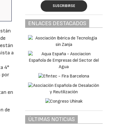
SUSCRIBIRSE
ENLACES DESTACADOS
Están
 de
 están
ista a
s
a 4°
s por
tan en
ón de
ÚLTIMAS NOTICIAS