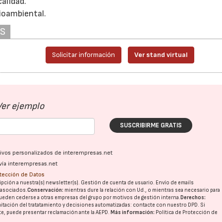
alidad.
ioambiental.
AS
Solicitar información
Ver stand virtual
Ver ejemplo
SUSCRIBIRME GRATIS
ativos personalizados de interempresas.net
vía interempresas.net
otección de Datos
pción a nuestra(s) newsletter(s). Gestión de cuenta de usuario. Envío de emails
o asociados.
Conservación:
mientras dure la relación con Ud., o mientras sea necesario para
ueden cederse a otras
empresas del grupo
por motivos de gestión interna.
Derechos:
imitación del tratatamiento y decisiones automatizadas:
contacte con nuestro DPD
. Si
nte, puede presentar reclamación ante la
AEPD
.
Más información:
Política de Protección de