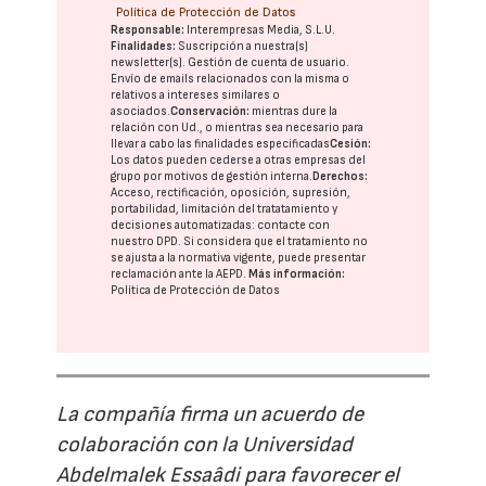
Política de Protección de Datos
Responsable:
Interempresas Media, S.L.U.
Finalidades:
Suscripción a nuestra(s)
newsletter(s). Gestión de cuenta de usuario.
Envío de emails relacionados con la misma o
relativos a intereses similares o
asociados.
Conservación:
mientras dure la
relación con Ud., o mientras sea necesario para
llevar a cabo las finalidades especificadas
Cesión:
Los datos pueden cederse a otras
empresas del
grupo
por motivos de gestión interna.
Derechos:
Acceso, rectificación, oposición, supresión,
portabilidad, limitación del tratatamiento y
decisiones automatizadas:
contacte con
nuestro DPD
. Si considera que el tratamiento no
se ajusta a la normativa vigente, puede presentar
reclamación ante la
AEPD
.
Más información:
Política de Protección de Datos
La compañía firma un acuerdo de
colaboración con la Universidad
Abdelmalek Essaâdi para favorecer el