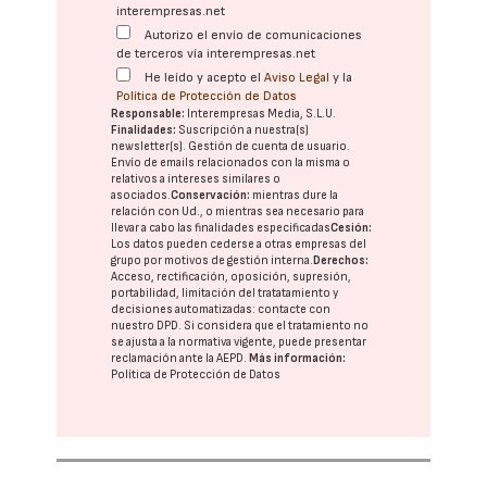
interempresas.net
Autorizo el envío de comunicaciones
de terceros vía interempresas.net
He leído y acepto el
Aviso Legal
y la
Política de Protección de Datos
Responsable:
Interempresas Media, S.L.U.
Finalidades:
Suscripción a nuestra(s)
newsletter(s). Gestión de cuenta de usuario.
Envío de emails relacionados con la misma o
relativos a intereses similares o
asociados.
Conservación:
mientras dure la
relación con Ud., o mientras sea necesario para
llevar a cabo las finalidades especificadas
Cesión:
Los datos pueden cederse a otras
empresas del
grupo
por motivos de gestión interna.
Derechos:
Acceso, rectificación, oposición, supresión,
portabilidad, limitación del tratatamiento y
decisiones automatizadas:
contacte con
nuestro DPD
. Si considera que el tratamiento no
se ajusta a la normativa vigente, puede presentar
reclamación ante la
AEPD
.
Más información:
Política de Protección de Datos