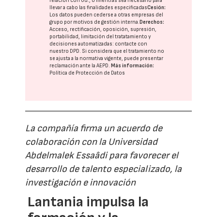
relación con Ud., o mientras sea necesario para
llevar a cabo las finalidades especificadas
Cesión:
Los datos pueden cederse a otras
empresas del
grupo
por motivos de gestión interna.
Derechos:
Acceso, rectificación, oposición, supresión,
portabilidad, limitación del tratatamiento y
decisiones automatizadas:
contacte con
nuestro DPD
. Si considera que el tratamiento no
se ajusta a la normativa vigente, puede presentar
reclamación ante la
AEPD
.
Más información:
Política de Protección de Datos
La compañía firma un acuerdo de
colaboración con la Universidad
Abdelmalek Essaâdi para favorecer el
desarrollo de talento especializado, la
investigación e innovación
Lantania impulsa la