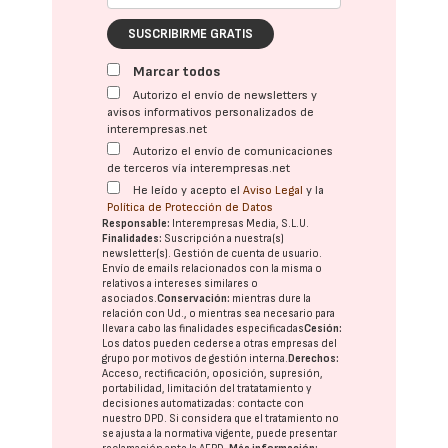
SUSCRIBIRME GRATIS
Marcar todos
Autorizo el envío de newsletters y
avisos informativos personalizados de
interempresas.net
Autorizo el envío de comunicaciones
de terceros vía interempresas.net
He leído y acepto el
Aviso Legal
y la
Política de Protección de Datos
Responsable:
Interempresas Media, S.L.U.
Finalidades:
Suscripción a nuestra(s)
newsletter(s). Gestión de cuenta de usuario.
Envío de emails relacionados con la misma o
relativos a intereses similares o
asociados.
Conservación:
mientras dure la
relación con Ud., o mientras sea necesario para
llevar a cabo las finalidades especificadas
Cesión:
Los datos pueden cederse a otras
empresas del
grupo
por motivos de gestión interna.
Derechos:
Acceso, rectificación, oposición, supresión,
portabilidad, limitación del tratatamiento y
decisiones automatizadas:
contacte con
nuestro DPD
. Si considera que el tratamiento no
se ajusta a la normativa vigente, puede presentar