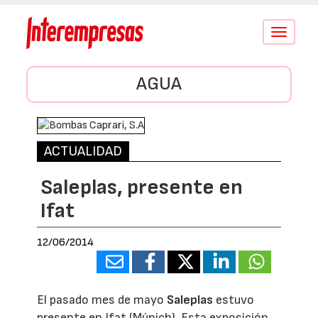
Conmutar
navegació
AGUA
ACTUALIDAD
Saleplas, presente en
Ifat
12/06/2014
El pasado mes de mayo
Saleplas
estuvo
presente en Ifat (Múnich). Esta exposición