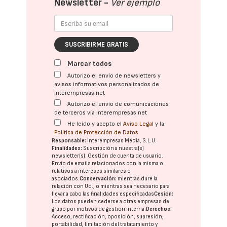
Newsletter -
Ver ejemplo
SUSCRIBIRME GRATIS
Marcar todos
Autorizo el envío de newsletters y
avisos informativos personalizados de
interempresas.net
Autorizo el envío de comunicaciones
de terceros vía interempresas.net
He leído y acepto el
Aviso Legal
y la
Política de Protección de Datos
Responsable:
Interempresas Media, S.L.U.
Finalidades:
Suscripción a nuestra(s)
newsletter(s). Gestión de cuenta de usuario.
Envío de emails relacionados con la misma o
relativos a intereses similares o
asociados.
Conservación:
mientras dure la
relación con Ud., o mientras sea necesario para
llevar a cabo las finalidades especificadas
Cesión:
Los datos pueden cederse a otras
empresas del
grupo
por motivos de gestión interna.
Derechos:
Acceso, rectificación, oposición, supresión,
portabilidad, limitación del tratatamiento y