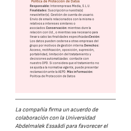
Política de Protección de Datos
Responsable:
Interempresas Media, S.L.U.
Finalidades:
Suscripción a nuestra(s)
newsletter(s). Gestión de cuenta de usuario.
Envío de emails relacionados con la misma o
relativos a intereses similares o
asociados.
Conservación:
mientras dure la
relación con Ud., o mientras sea necesario para
llevar a cabo las finalidades especificadas
Cesión:
Los datos pueden cederse a otras
empresas del
grupo
por motivos de gestión interna.
Derechos:
Acceso, rectificación, oposición, supresión,
portabilidad, limitación del tratatamiento y
decisiones automatizadas:
contacte con
nuestro DPD
. Si considera que el tratamiento no
se ajusta a la normativa vigente, puede presentar
reclamación ante la
AEPD
.
Más información:
Política de Protección de Datos
La compañía firma un acuerdo de
colaboración con la Universidad
Abdelmalek Essaâdi para favorecer el