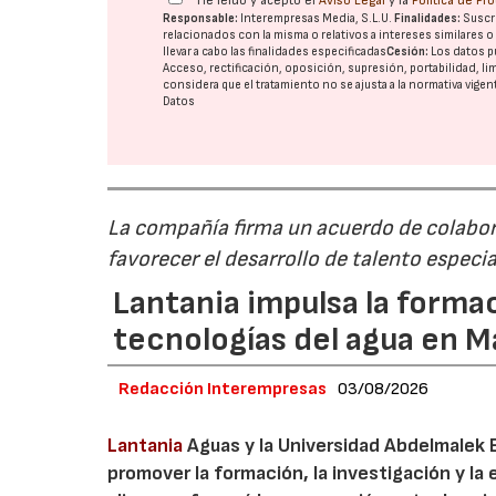
He leído y acepto el
Aviso Legal
y la
Política de Pr
Responsable:
Interempresas Media, S.L.U.
Finalidades:
Suscri
relacionados con la misma o relativos a intereses similares 
llevar a cabo las finalidades especificadas
Cesión:
Los datos p
Acceso, rectificación, oposición, supresión, portabilidad, l
considera que el tratamiento no se ajusta a la normativa vige
Datos
La compañía firma un acuerdo de colabor
favorecer el desarrollo de talento especi
Lantania impulsa la formac
tecnologías del agua en 
Redacción Interempresas
03/08/2026
Lantania
Aguas y la Universidad Abdelmalek 
promover la formación, la investigación y la 