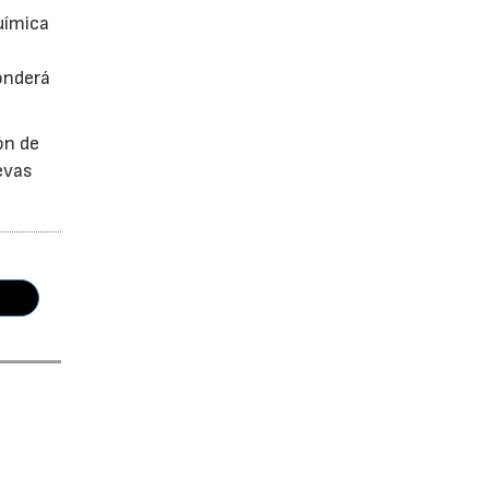
uímica
onderá
ón de
uevas