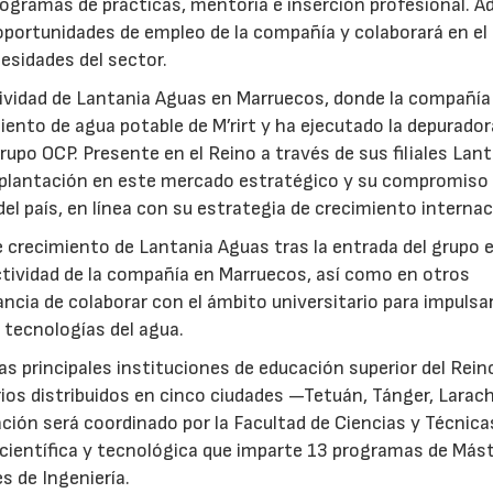
ogramas de prácticas, mentoría e inserción profesional. 
 oportunidades de empleo de la compañía y colaborará en el
esidades del sector.
ctividad de Lantania Aguas en Marruecos, donde la compañía
ento de agua potable de M’rirt y ha ejecutado la depurador
upo OCP. Presente en el Reino a través de sus filiales Lan
mplantación en este mercado estratégico y su compromiso 
del país, en línea con su estrategia de crecimiento internac
 crecimiento de Lantania Aguas tras la entrada del grupo 
tividad de la compañía en Marruecos, así como en otros
ncia de colaborar con el ámbito universitario para impulsar
 tecnologías del agua.
as principales instituciones de educación superior del Rein
ios distribuidos en cinco ciudades —Tetuán, Tánger, Larac
ción será coordinado por la Facultad de Ciencias y Técnica
 científica y tecnológica que imparte 13 programas de Más
s de Ingeniería.