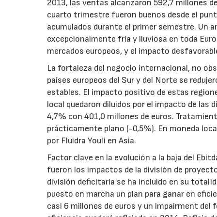
2013, las ventas alcanzaron 592,7 millones de
cuarto trimestre fueron buenos desde el punt
acumulados durante el primer semestre. Un a
excepcionalmente fría y lluviosa en toda Eur
mercados europeos, y el impacto desfavorable
La fortaleza del negocio internacional, no obs
países europeos del Sur y del Norte se reduje
estables. El impacto positivo de estas regio
local quedaron diluidos por el impacto de las 
4,7% con 401,0 millones de euros. Tratamien
prácticamente plano (-0,5%). En moneda local
por Fluidra Youli en Asia.
Factor clave en la evolución a la baja del Ebi
fueron los impactos de la división de proyecto
división deficitaria se ha incluido en su tota
puesto en marcha un plan para ganar en efici
casi 6 millones de euros y un impairment del 