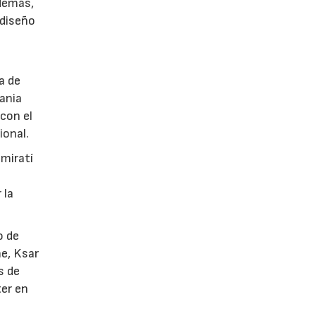
Además,
 diseño
a de
tania
con el
ional.
emiratí
 la
o de
he, Ksar
s de
ter en