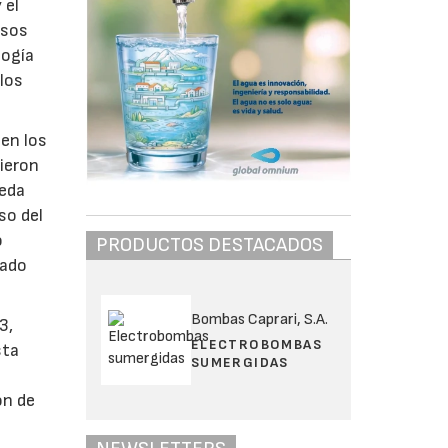
 el
asos
logía
los
 en los
vieron
neda
so del
o
PRODUCTOS DESTACADOS
yado
Bombas Caprari, S.A.
3,
ELECTROBOMBAS
sta
SUMERGIDAS
a
ón de