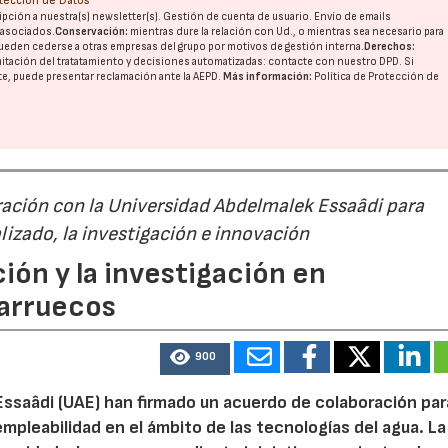
otección de Datos
pción a nuestra(s) newsletter(s). Gestión de cuenta de usuario. Envío de emails
o asociados.
Conservación:
mientras dure la relación con Ud., o mientras sea necesario para
ueden cederse a otras
empresas del grupo
por motivos de gestión interna.
Derechos:
imitación del tratatamiento y decisiones automatizadas:
contacte con nuestro DPD
. Si
nte, puede presentar reclamación ante la
AEPD
.
Más información:
Política de Protección de
ación con la Universidad Abdelmalek Essaâdi para
alizado, la investigación e innovación
ión y la investigación en
Marruecos
900
Essaâdi (UAE) han firmado un acuerdo de colaboración par
empleabilidad en el ámbito de las tecnologías del agua. La