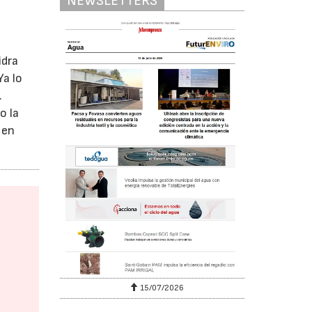
NEWSLETTERS
a
idra
Ya lo
.
o la
 en
15/07/2026