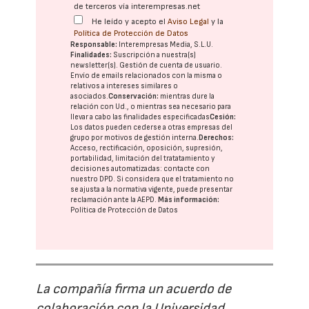
de terceros vía interempresas.net
He leído y acepto el
Aviso Legal
y la
Política de Protección de Datos
Responsable:
Interempresas Media, S.L.U.
Finalidades:
Suscripción a nuestra(s)
newsletter(s). Gestión de cuenta de usuario.
Envío de emails relacionados con la misma o
relativos a intereses similares o
asociados.
Conservación:
mientras dure la
relación con Ud., o mientras sea necesario para
llevar a cabo las finalidades especificadas
Cesión:
Los datos pueden cederse a otras
empresas del
grupo
por motivos de gestión interna.
Derechos:
Acceso, rectificación, oposición, supresión,
portabilidad, limitación del tratatamiento y
decisiones automatizadas:
contacte con
nuestro DPD
. Si considera que el tratamiento no
se ajusta a la normativa vigente, puede presentar
reclamación ante la
AEPD
.
Más información:
Política de Protección de Datos
La compañía firma un acuerdo de
colaboración con la Universidad