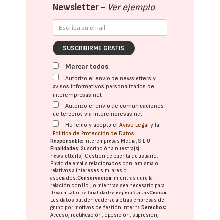
Newsletter -
Ver ejemplo
SUSCRIBIRME GRATIS
Marcar todos
Autorizo el envío de newsletters y
avisos informativos personalizados de
interempresas.net
Autorizo el envío de comunicaciones
de terceros vía interempresas.net
He leído y acepto el
Aviso Legal
y la
Política de Protección de Datos
Responsable:
Interempresas Media, S.L.U.
Finalidades:
Suscripción a nuestra(s)
newsletter(s). Gestión de cuenta de usuario.
Envío de emails relacionados con la misma o
relativos a intereses similares o
asociados.
Conservación:
mientras dure la
relación con Ud., o mientras sea necesario para
llevar a cabo las finalidades especificadas
Cesión:
Los datos pueden cederse a otras
empresas del
grupo
por motivos de gestión interna.
Derechos:
Acceso, rectificación, oposición, supresión,