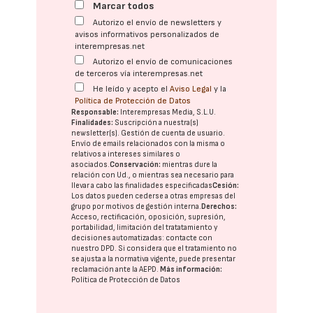
Marcar todos
Autorizo el envío de newsletters y
avisos informativos personalizados de
interempresas.net
Autorizo el envío de comunicaciones
de terceros vía interempresas.net
He leído y acepto el
Aviso Legal
y la
Política de Protección de Datos
Responsable:
Interempresas Media, S.L.U.
Finalidades:
Suscripción a nuestra(s)
newsletter(s). Gestión de cuenta de usuario.
Envío de emails relacionados con la misma o
relativos a intereses similares o
asociados.
Conservación:
mientras dure la
relación con Ud., o mientras sea necesario para
llevar a cabo las finalidades especificadas
Cesión:
Los datos pueden cederse a otras
empresas del
grupo
por motivos de gestión interna.
Derechos:
Acceso, rectificación, oposición, supresión,
portabilidad, limitación del tratatamiento y
decisiones automatizadas:
contacte con
nuestro DPD
. Si considera que el tratamiento no
se ajusta a la normativa vigente, puede presentar
reclamación ante la
AEPD
.
Más información:
Política de Protección de Datos