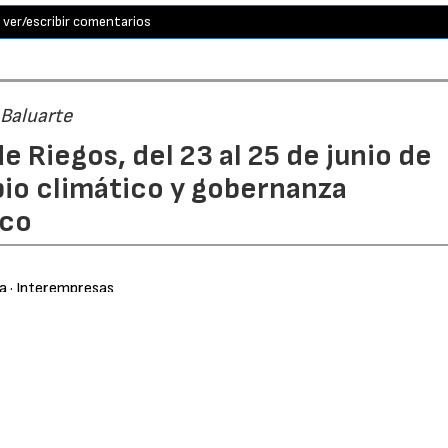
ver/escribir comentarios
 Baluarte
e Riegos, del 23 al 25 de junio de
bio climático y gobernanza
ico
ra
· Interempresas
954
 (AERYD)
y el Gobierno de Navarra anuncian la celebración
brará en el
Palacio de Congresos Baluarte
, en Pamplona, 