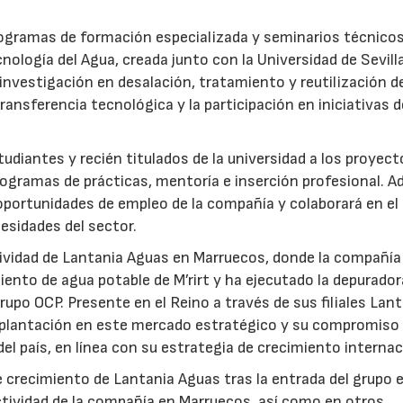
rogramas de formación especializada y seminarios técnicos
nología del Agua, creada junto con la Universidad de Sevilla
nvestigación en desalación, tratamiento y reutilización de
ansferencia tecnológica y la participación en iniciativas 
udiantes y recién titulados de la universidad a los proyec
ogramas de prácticas, mentoría e inserción profesional. 
 oportunidades de empleo de la compañía y colaborará en el
esidades del sector.
ctividad de Lantania Aguas en Marruecos, donde la compañía
ento de agua potable de M’rirt y ha ejecutado la depurador
upo OCP. Presente en el Reino a través de sus filiales Lan
mplantación en este mercado estratégico y su compromiso 
del país, en línea con su estrategia de crecimiento internac
 crecimiento de Lantania Aguas tras la entrada del grupo 
tividad de la compañía en Marruecos, así como en otros