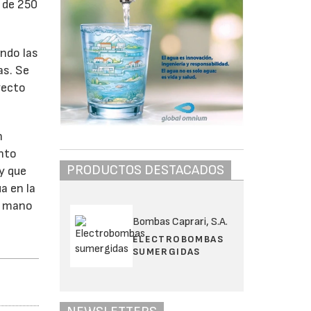
 de 250
endo las
as. Se
yecto
n
ento
PRODUCTOS DESTACADOS
ay que
a en la
n: mano
Bombas Caprari, S.A.
ELECTROBOMBAS
SUMERGIDAS