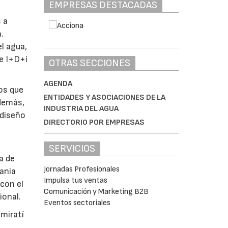
EMPRESAS DESTACADAS
 a
.
l agua,
de I+D+i
OTRAS SECCIONES
AGENDA
tos que
ENTIDADES Y ASOCIACIONES DE LA
Además,
INDUSTRIA DEL AGUA
 diseño
DIRECTORIO POR EMPRESAS
SERVICIOS
a de
Jornadas Profesionales
tania
Impulsa tus ventas
con el
Comunicación y Marketing B2B
ional.
Eventos sectoriales
emiratí