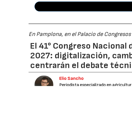
En Pamplona, en el Palacio de Congresos
El 41° Congreso Nacional d
2027: digitalización, cam
centrarán el debate técn
Elio Sancho
Periodista especializado en agricultu
Media
03/08/2026
La
Asociación Española de Riegos y Drenajes
gran foro del regadío en España, que se cele