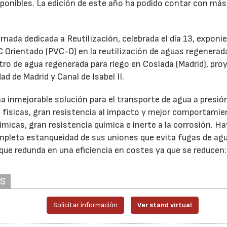
sponibles. La edición de este año ha podido contar con más
nada dedicada a Reutilización, celebrada el día 13, exponi
 Orientado (PVC-O) en la reutilización de aguas regenerad
ro de agua regenerada para riego en Coslada (Madrid), pro
d de Madrid y Canal de Isabel II.
inmejorable solución para el transporte de agua a presió
 físicas, gran resistencia al impacto y mejor comportami
ímicas, gran resistencia química e inerte a la corrosión. H
ompleta estanqueidad de sus uniones que evita fugas de agu
 que redunda en una eficiencia en costes ya que se reduce
AS
Solicitar información
Ver stand virtual