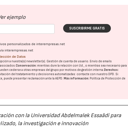
Ver ejemplo
SUSCRIBIRME GRATIS
ativos personalizados de interempresas.net
vía interempresas.net
otección de Datos
pción a nuestra(s) newsletter(s). Gestión de cuenta de usuario. Envío de emails
o asociados.
Conservación:
mientras dure la relación con Ud., o mientras sea necesario para
ueden cederse a otras
empresas del grupo
por motivos de gestión interna.
Derechos:
imitación del tratatamiento y decisiones automatizadas:
contacte con nuestro DPD
. Si
nte, puede presentar reclamación ante la
AEPD
.
Más información:
Política de Protección de
ación con la Universidad Abdelmalek Essaâdi para
15/07/2026
29/07/2026
alizado, la investigación e innovación