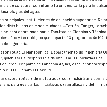
ncia de colaborar con el ámbito universitario para impulsar
 tecnologías del agua.
as principales instituciones de educación superior del Rein
ios distribuidos en cinco ciudades —Tetuán, Tánger, Larac
ción será coordinado por la Facultad de Ciencias y Técnica
 científica y tecnológica que imparte 13 programas de Más
s de Ingeniería.
ofesor Fouad El Mansouri, del Departamento de Ingeniería Q
, quien será el responsable de impulsar las iniciativas de
 acuerdo. Por parte de Lantania Aguas, esta labor corresp
cio e I+D, Hicham El Bakouri.
s años, prorrogable de mutuo acuerdo, e incluirá una comisi
 año para evaluar las iniciativas desarrolladas y definir n