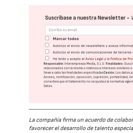
Suscríbase a nuestra Newsletter -
Marcar todos
Autorizo el envío de newsletters y avisos inform
Autorizo el envío de comunicaciones de terceros 
He leído y acepto el
Aviso Legal
y la
Política de Pr
Responsable:
Interempresas Media, S.L.U.
Finalidades:
Suscri
relacionados con la misma o relativos a intereses similares 
llevar a cabo las finalidades especificadas
Cesión:
Los datos p
Acceso, rectificación, oposición, supresión, portabilidad, l
considera que el tratamiento no se ajusta a la normativa vige
Datos
La compañía firma un acuerdo de colabor
favorecer el desarrollo de talento especi