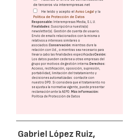
de terceros vía interempresas.net
He leído y acepto el
Aviso Legal
y la
Política de Protección de Datos
Responsable:
Interempresas Media, S.L.U.
Finalidades:
Suscripción a nuestra(s)
newsletter(s). Gestión de cuenta de usuario.
Envío de emails relacionados con la misma o
relativos a intereses similares o
asociados.
Conservación:
mientras dure la
relación con Ud., o mientras sea necesario para
llevar a cabo las finalidades especificadas
Cesión:
Los datos pueden cederse a otras
empresas del
grupo
por motivos de gestión interna.
Derechos:
Acceso, rectificación, oposición, supresión,
portabilidad, limitación del tratatamiento y
decisiones automatizadas:
contacte con
nuestro DPD
. Si considera que el tratamiento no
se ajusta a la normativa vigente, puede presentar
reclamación ante la
AEPD
.
Más información:
Política de Protección de Datos
Gabriel López Ruiz,