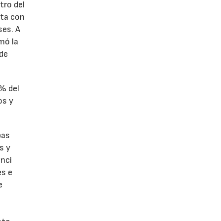
tro del
nta con
ses. A
omó la
 de
1% del
os y
bas
s y
enci
es e
e