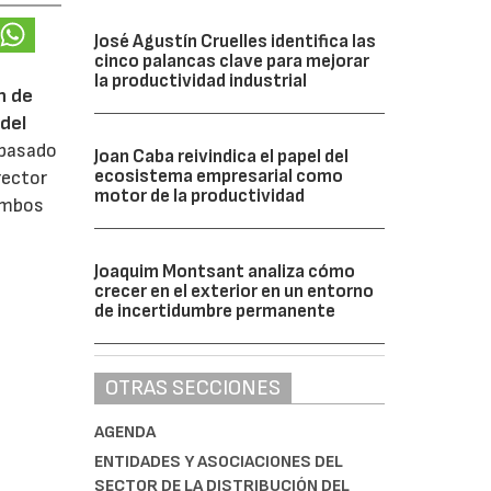
José Agustín Cruelles identifica las
cinco palancas clave para mejorar
la productividad industrial
n de
del
 pasado
Joan Caba reivindica el papel del
ecosistema empresarial como
rector
motor de la productividad
 ambos
Joaquim Montsant analiza cómo
crecer en el exterior en un entorno
de incertidumbre permanente
OTRAS SECCIONES
AGENDA
ENTIDADES Y ASOCIACIONES DEL
SECTOR DE LA DISTRIBUCIÓN DEL