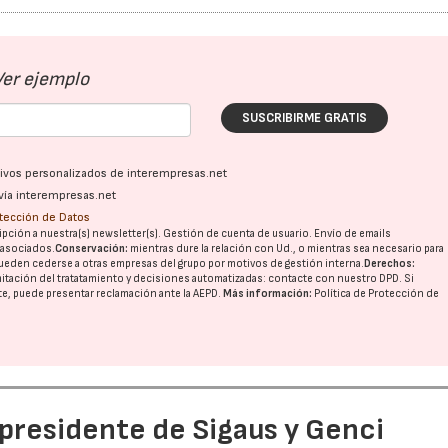
Ver ejemplo
SUSCRIBIRME GRATIS
ativos personalizados de interempresas.net
23/07/2026
30/07/2026
vía interempresas.net
otección de Datos
pción a nuestra(s) newsletter(s). Gestión de cuenta de usuario. Envío de emails
o asociados.
Conservación:
mientras dure la relación con Ud., o mientras sea necesario para
ueden cederse a otras
empresas del grupo
por motivos de gestión interna.
Derechos:
imitación del tratatamiento y decisiones automatizadas:
contacte con nuestro DPD
. Si
nte, puede presentar reclamación ante la
AEPD
.
Más información:
Política de Protección de
 presidente de Sigaus y Genci