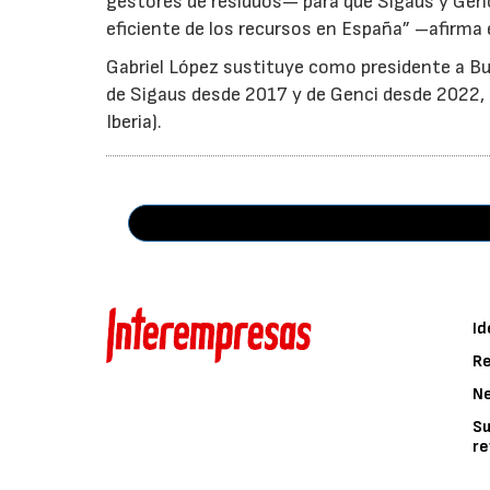
gestores de residuos— para que Sigaus y Gen
eficiente de los recursos en España” –afirma 
Gabriel López sustituye como presidente a Bu
de Sigaus desde 2017 y de Genci desde 2022, r
Iberia).
Id
Re
N
Su
re