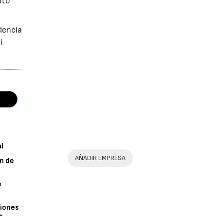
nto
dencia
i
al
AÑADIR EMPRESA
n de
e
iones
s