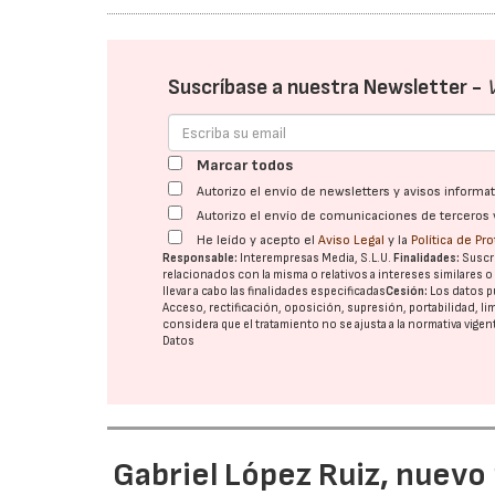
Suscríbase a nuestra Newsletter -
Marcar todos
Autorizo el envío de newsletters y avisos inform
Autorizo el envío de comunicaciones de terceros 
He leído y acepto el
Aviso Legal
y la
Política de Pr
Responsable:
Interempresas Media, S.L.U.
Finalidades:
Suscri
relacionados con la misma o relativos a intereses similares 
llevar a cabo las finalidades especificadas
Cesión:
Los datos p
Acceso, rectificación, oposición, supresión, portabilidad, l
considera que el tratamiento no se ajusta a la normativa vige
Datos
Gabriel López Ruiz, nuevo