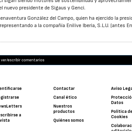
ci sigan siendo motores de sostenibilidad y aprovechamie
el nuevo presidente de Sigaus y Genci.
enaventura González del Campo, quien ha ejercido la presi
epresentando a la compañía Enilive Iberia, S.L.U. (antes En
ver/escribir comentarios
entificarse
Contactar
Aviso Leg
gistrarse
Canal ético
Protecció
Datos
ewsLetters
Nuestros
productos
Política d
scribirse a
Cookies
vista
Quiénes somos
Colaborac
editoriale