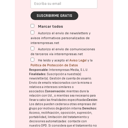
SUSCRIBIRME GRATIS
Marcar todos
Autorizo el envío de newsletters y
avisos informativos personalizados de
interempresas.net
Autorizo el envío de comunicaciones
de terceros vía interempresas.net
He leído y acepto el
Aviso Legal
y la
Política de Protección de Datos
Responsable:
Interempresas Media, S.L.U.
Finalidades:
Suscripción a nuestra(s)
newsletter(s). Gestión de cuenta de usuario.
Envío de emails relacionados con la misma o
relativos a intereses similares o
asociados.
Conservación:
mientras dure la
relación con Ud., o mientras sea necesario para
llevar a cabo las finalidades especificadas
Cesión:
Los datos pueden cederse a otras
empresas del
grupo
por motivos de gestión interna.
Derechos:
Acceso, rectificación, oposición, supresión,
portabilidad, limitación del tratatamiento y
decisiones automatizadas:
contacte con
nuestro DPD
. Si considera que el tratamiento no