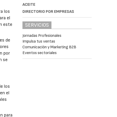
ACEITE
a los
DIRECTORIO POR EMPRESAS
ara el
en este
SERVICIOS
Jornadas Profesionales
nes de
Impulsa tus ventas
tores
Comunicación y Marketing B2B
Eventos sectoriales
n por
n se
e los
en el
ales
en para