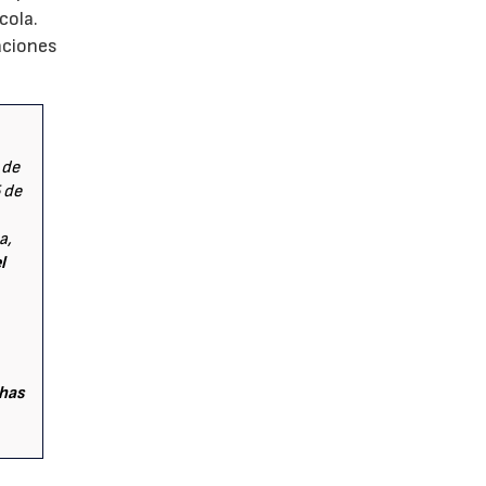
cola.
aciones
 de
5 de
a,
l
chas