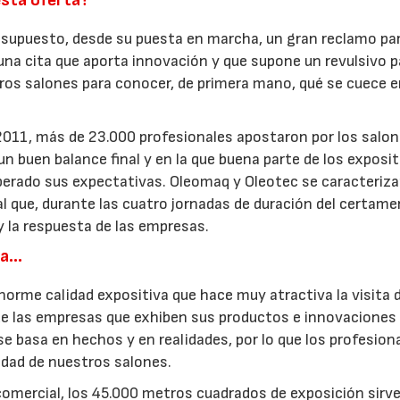
esta oferta?
n supuesto, desde su puesta en marcha, un gran reclamo par
 una cita que aporta innovación y que supone un revulsivo p
tros salones para conocer, de primera mano, qué se cuece 
 2011, más de 23.000 profesionales apostaron por los salo
 un buen balance final y en la que buena parte de los exposi
erado sus expectativas. Oleomaq y Oleotec se caracteriza
l que, durante las cuatro jornadas de duración del certame
y la respuesta de las empresas.
ia…
norme calidad expositiva que hace muy atractiva la visita d
de las empresas que exhiben sus productos e innovaciones 
 basa en hechos y en realidades, por lo que los profesion
idad de nuestros salones.
omercial, los 45.000 metros cuadrados de exposición sirv