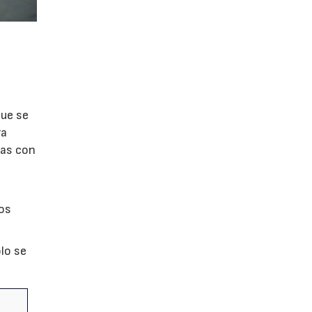
que se
ra
tas con
los
ólo se