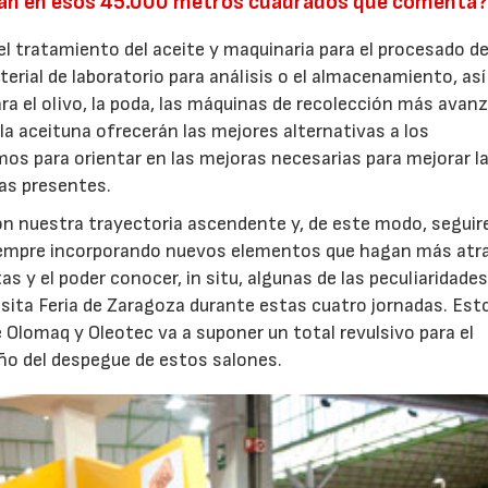
rán en esos 45.000 metros cuadrados que comenta
l tratamiento del aceite y maquinaria para el procesado de
terial de laboratorio para análisis o el almacenamiento, a
ra el olivo, la poda, las máquinas de recolección más avan
la aceituna ofrecerán las mejores alternativas a los
amos para orientar en las mejoras necesarias para mejorar l
cas presentes.
n nuestra trayectoria ascendente y, de este modo, segui
siempre incorporando nuevos elementos que hagan más atr
as y el poder conocer, in situ, algunas de las peculiaridades
visita Feria de Zaragoza durante estas cuatro jornadas. Est
Olomaq y Oleotec va a suponer un total revulsivo para el
año del despegue de estos salones.