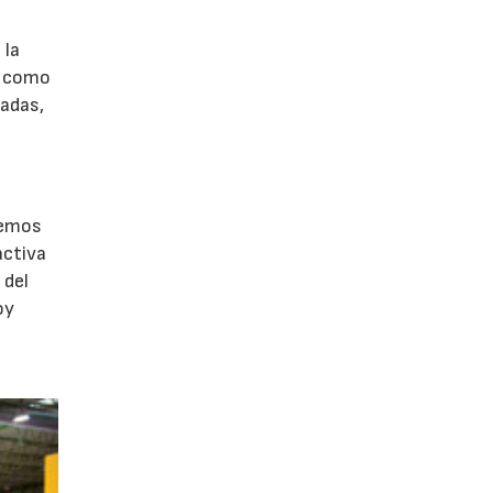
?
 la
sí como
zadas,
a
remos
activa
 del
oy